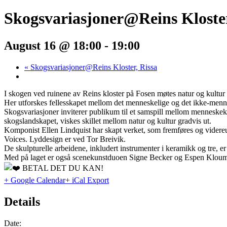
Skogsvariasjoner@Reins Kloster
August 16 @ 18:00
-
19:00
«
Skogsvariasjoner@Reins Kloster, Rissa
I skogen ved ruinene av Reins kloster på Fosen møtes natur og kultur i
Her utforskes fellesskapet mellom det menneskelige og det ikke-menn
Skogsvariasjoner inviterer publikum til et samspill mellom menneskek
skogslandskapet, viskes skillet mellom natur og kultur gradvis ut.
Komponist Ellen Lindquist har skapt verket, som fremføres og vide
Voices. Lyddesign er ved Tor Breivik.
De skulpturelle arbeidene, inkludert instrumenter i keramikk og tre,
Med på laget er også scenekunstduoen Signe Becker og Espen Klou
BETAL DET DU KAN!
+ Google Calendar
+ iCal Export
Details
Date: