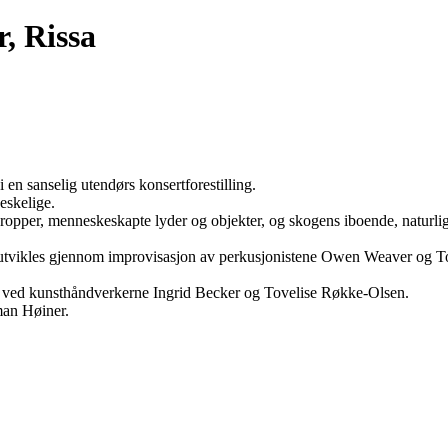
, Rissa
 en sanselig utendørs konsertforestilling.
eskelige.
ropper, menneskeskapte lyder og objekter, og skogens iboende, naturlig
reutvikles gjennom improvisasjon av perkusjonistene Owen Weaver og
 er ved kunsthåndverkerne Ingrid Becker og Tovelise Røkke-Olsen.
man Høiner.