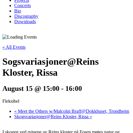
Projects
Concerts
Bio
Discography
Downloads
« All Events
Sogsvariasjoner@Reins
Kloster, Rissa
August 15 @ 15:00
-
16:00
Fleksibel
«
Meet the Others w/Malcolm Braff@Dokkhuset, Trondheim
Skogsvariasjoner@Reins Kloster, Rissa
»
I skogen ved ruinene av Reins kloster på Fosen møtes natur og