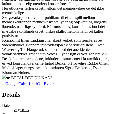
kultur i en sanselig utendørs konsertforestilling.
Her utforskes fellesskapet mellom det menneskelige og det ikke-
menneskelige.
Skogsvariasjoner inviterer publikum til et samspill mellom
menneskekropper, menneskeskapte lyder og objekter, og skogens
iboende, naturlige symfoni. Når musikk og kunst flettes inn i det
mystiske skogslandskapet, viskes skillet mellom natur og kultur
gradvis ut.
Komponist Ellen Lindquist har skapt verket, som fremføres og
videreutvikles gjennom improvisasjon av perkusjonistene Owen
Weaver og Tor Haugerud, sammen med det anerkjente
vokalensemblet Trondheim Voices. Lyddesign er ved Tor Breivik.
De skulpturelle arbeidene, inkludert instrumenter i keramikk og tre,
er ved kunsthåndverkerne Ingrid Becker og Tovelise Røkke-Olsen.
Med på laget er også scenekunstduoen Signe Becker og Espen
Klouman Høiner.
BETAL DET DU KAN!
+ Google Calendar
+ iCal Export
Details
Date:
August 15